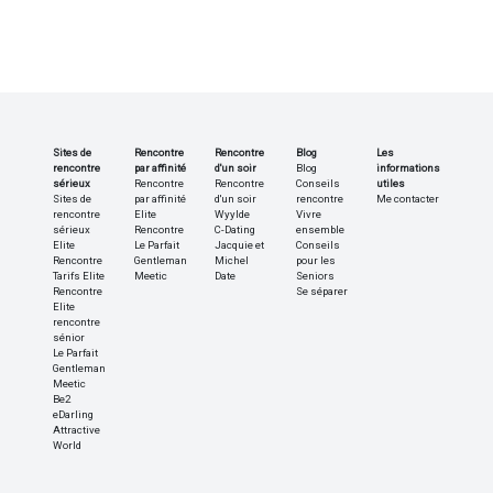
Sites de
Rencontre
Rencontre
Blog
Les
rencontre
par affinité
d'un soir
Blog
informations
sérieux
Rencontre
Rencontre
Conseils
utiles
Sites de
par affinité
d'un soir
rencontre
Me contacter
rencontre
Elite
Wyylde
Vivre
sérieux
Rencontre
C-Dating
ensemble
Elite
Le Parfait
Jacquie et
Conseils
Rencontre
Gentleman
Michel
pour les
Tarifs Elite
Meetic
Date
Seniors
Rencontre
Se séparer
Elite
rencontre
sénior
Le Parfait
Gentleman
Meetic
Be2
eDarling
Attractive
World