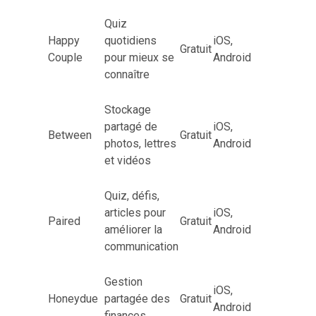
Quiz
Happy
quotidiens
iOS,
Gratuit
Couple
pour mieux se
Android
connaître
Stockage
partagé de
iOS,
Between
Gratuit
photos, lettres
Android
et vidéos
Quiz, défis,
articles pour
iOS,
Paired
Gratuit
améliorer la
Android
communication
Gestion
iOS,
Honeydue
partagée des
Gratuit
Android
finances