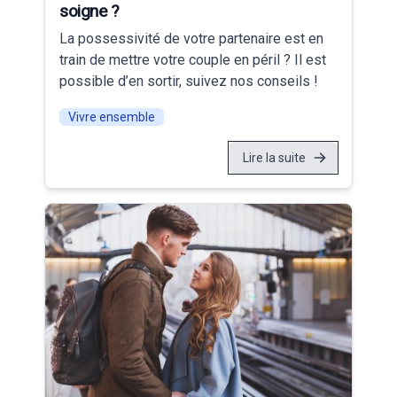
soigne ?
La possessivité de votre partenaire est en
train de mettre votre couple en péril ? Il est
possible d’en sortir, suivez nos conseils !
Vivre ensemble
Lire la suite