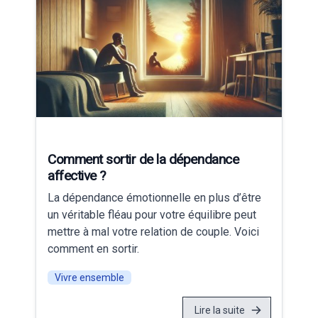
Comment sortir de la dépendance
affective ?
La dépendance émotionnelle en plus d’être
un véritable fléau pour votre équilibre peut
mettre à mal votre relation de couple. Voici
comment en sortir.
Vivre ensemble
Lire la suite