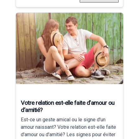
Votre relation est-elle faite d’amour ou
d’amitié?
Est-ce un geste amical ou le signe d'un
amour naissant? Votre relation est-elle faite
d'amour ou d'amitié? Les signes pour éviter