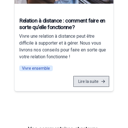
Relation à distance : comment faire en
sorte qu’elle fonctionne ?
Vivre une relation à distance peut être
difficile à supporter et à gérer. Nous vous
livrons nos conseils pour faire en sorte que
votre relation fonctionne !
Vivre ensemble
Lire la suite