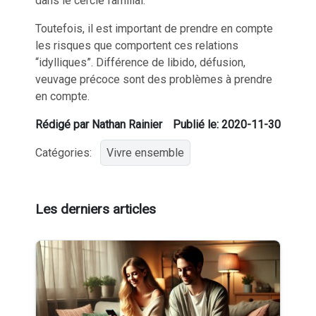
dans le cercle familial.
Toutefois, il est important de prendre en compte
les risques que comportent ces relations
“idylliques”.
Différence de libido, défusion,
veuvage précoce
sont des problèmes à prendre
en compte.
Rédigé par Nathan Rainier
Publié le: 2020-11-30
Catégories:
Vivre ensemble
Les derniers articles