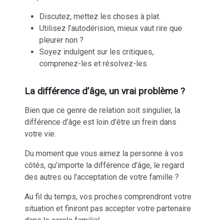
Discutez, mettez les choses à plat.
Utilisez l’autodérision, mieux vaut rire que
pleurer non ?
Soyez indulgent sur les critiques,
comprenez-les et résolvez-les.
La différence d’âge, un vrai problème ?
Bien que ce genre de relation soit singulier,
la
différence d’âge est loin d’être un frein dans
votre vie
.
Du moment que vous aimez la personne à vos
côtés, qu’importe la différence d’âge, le regard
des autres ou l’acceptation de votre famille ?
Au fil du temps, vos proches comprendront votre
situation et finiront pas accepter votre partenaire